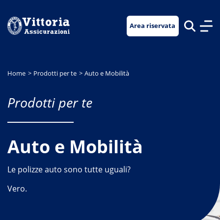
Vai
Vai
Vai
al
al
al
Area riservata
menu
contenuto
footer
di
principale
navigazione
Home
Prodotti per te
Auto e Mobilità
Prodotti per te
Auto e Mobilità
Le polizze auto sono tutte uguali?
Vero.