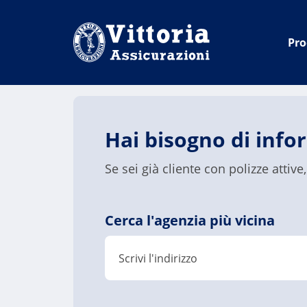
Vai
Vai
Vai
al
al
al
Pro
menu
contenuto
footer
di
principale
navigazione
Hai bisogno di info
Se sei già cliente con polizze attive
Cerca l'agenzia più vicina
Scrivi l'indirizzo