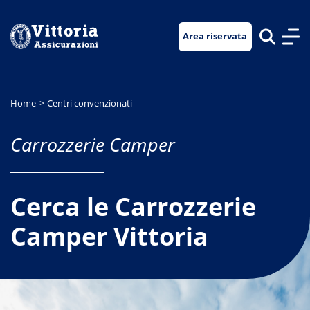
Vai
Vai
Vai
al
al
al
Area riservata
menu
contenuto
footer
di
principale
navigazione
Home
Centri convenzionati
Carrozzerie Camper
Cerca le Carrozzerie
Camper Vittoria