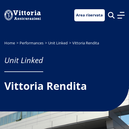
Vai
Vai
Vai
al
al
al
Area riservata
menu
contenuto
footer
di
principale
navigazione
Home
Performances
Unit Linked
Vittoria Rendita
Unit Linked
Vittoria Rendita