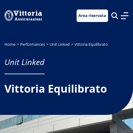
Vai
Vai
Vai
al
al
al
Area riservata
menu
contenuto
footer
di
principale
navigazione
Home
Performances
Unit Linked
Vittoria Equilibrato
Unit Linked
Vittoria Equilibrato